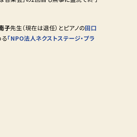
南子
先生（現在は退任）とピアノの
田口
める
「NPO法人ネクストステージ・プラ