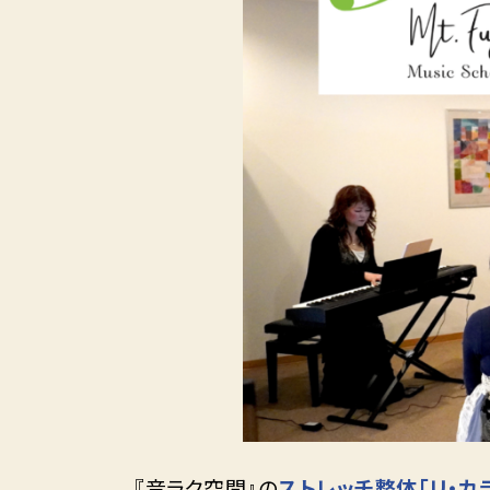
『音ラク空間』の
ストレッチ整体「リ・カ