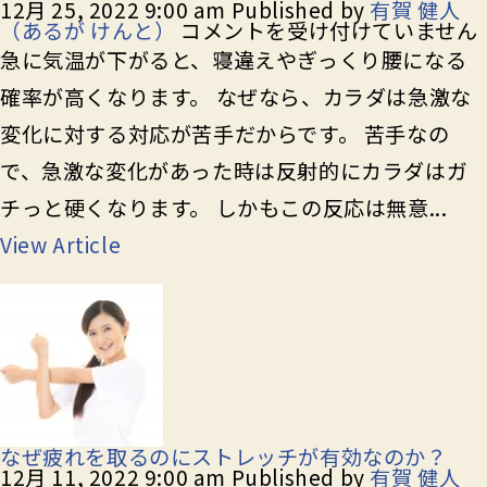
12月 25, 2022 9:00 am
Published by
有賀 健人
急
（あるが けんと）
コメントを受け付けていません
な
急に気温が下がると、寝違えやぎっくり腰になる
寒
さ
確率が高くなります。 なぜなら、カラダは急激な
に
は
変化に対する対応が苦手だからです。 苦手なの
〇
で、急激な変化があった時は反射的にカラダはガ
〇
を
チっと硬くなります。 しかもこの反応は無意...
温
め
View Article
ま
しょ
う
は
なぜ疲れを取るのにストレッチが有効なのか？
12月 11, 2022 9:00 am
Published by
有賀 健人