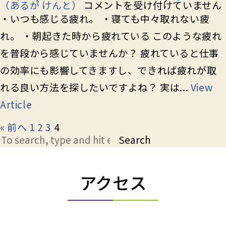
な
（あるが けんと）
コメントを受け付けていません
ぜ
・いつも感じる疲れ。 ・寝ても中々取れない疲
疲
れ
れ。 ・朝起きた時から疲れている このような疲れ
を
取
を普段から感じていませんか？ 疲れていると仕事
る
の効率にも影響してきますし、できれば疲れが取
の
に
れる良い方法を探したいですよね？ 実は...
View
ス
ト
Article
レッ
チ
« 前へ
1
2
3
4
が
有
Search
効
な
の
か？
アクセス
は