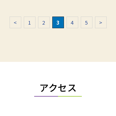
<
1
2
3
4
5
>
アクセス