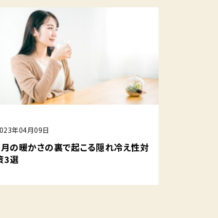
2023年04月09日
4月の暖かさの裏で起こる隠れ冷え性対
策3選